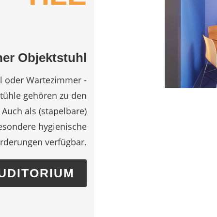
her Objektstuhl
l oder Wartezimmer -
stühle gehören zu den
 Auch als (stapelbare)
besondere hygienische
rderungen verfügbar.
AUDITORIUM