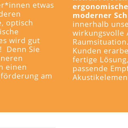
er*innen etwas
ergonomische
 deren
moderner Sch
, optisch
innerhalb uns
ische
wirkungsvolle 
es wird gut
Raumsituation
n! Denn Sie
Kunden erarbe
eneren
fertige Lösung
n einen
passende Empf
sförderung am
Akustikelemen