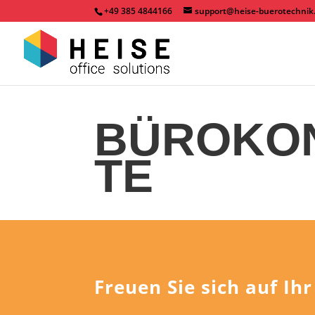
+49 385 4844166
support@heise-buerotechnik
BÜROKO
TE
Freuen Sie sich auf Ih