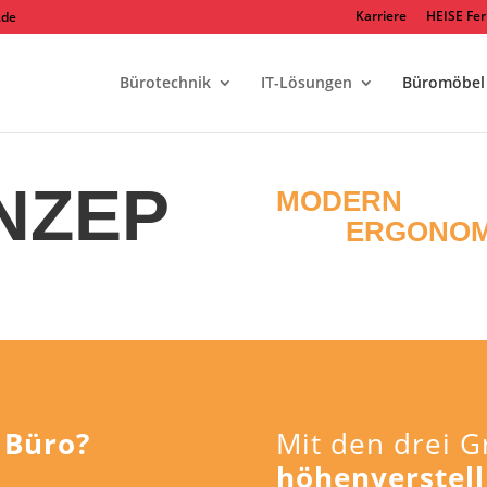
Karriere
HEISE Fe
.de
Bürotechnik
IT-Lösungen
Büromöbel
NZEP
MODERN 
UND 
ERGONOM
r Büro?
Mit den drei
höhenverstell